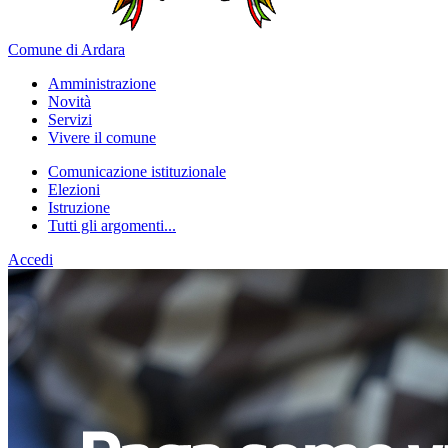
Comune di Ardara
Amministrazione
Novità
Servizi
Vivere il comune
Comunicazione istituzionale
Elezioni
Istruzione
Tutti gli argomenti...
Accedi