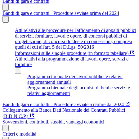
Bandi di gara e contratti
Bandi di gara e contratti - Procedure avviate prima del 2024
Atti relativi alle procedure per l'affidamento di appalti pubblici
di servizi, forniture, lavori e opere, di concorsi pubblici di
progettazione, di concorsi di idee e di concessioni, compresi
quelli di cui all'art. 5 del D.Lgs. 50/2016
Informazioni sulle singole procedure (in formato tabellare)
Atti relativi alla programmazione di lavori, opere, servizi e
forniture
Programma triennale dei lavori pubblici e relativi
aggiornamenti annuali
Programma biennale degli acquisti di beni e servizi e
relativi aggiornamenti
Bandi di gara e contratti - Procedure avviate a partire dal 2024
Collegamento alla Banca Dati Nazionale dei Contratti Pubblici
(B.D.N.C.P.)
Sovvenzioni, contributi, sussidi, vantaggi economici
Criteri e modalità