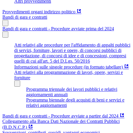
Altri provvedimenti
Provvedimenti organi indirizzo politico
Bandi di gara e contratti
Bandi di gara e contratti - Procedure avviate prima del 2024
Atti relativi alle procedure per l'affidamento di appalti pubblici
di servizi, forniture, lavori e opere, di concorsi pubblici di
progettazione, di concorsi di idee e di concessioni, compresi
quelli di cui all'art. 5 del D.Lgs. 50/2016
Informazioni sulle singole procedure (in formato tabellare)
Atti relativi alla programmazione di lavori, opere, servizi e
forniture
Programma triennale dei lavori pubblici e relativi
aggiornamenti annuali
Programma biennale degli acquisti di beni e servizi e
relativi aggiornamenti
Bandi di gara e contratti - Procedure avviate a partire dal 2024
Collegamento alla Banca Dati Nazionale dei Contratti Pubblici
(B.D.N.C.P.)
Sovvenzioni, contributi, sussidi, vantaggi economici