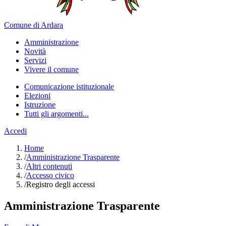
Comune di Ardara
Amministrazione
Novità
Servizi
Vivere il comune
Comunicazione istituzionale
Elezioni
Istruzione
Tutti gli argomenti...
Accedi
Home
/
Amministrazione Trasparente
/
Altri contenuti
/
Accesso civico
/
Registro degli accessi
Amministrazione Trasparente