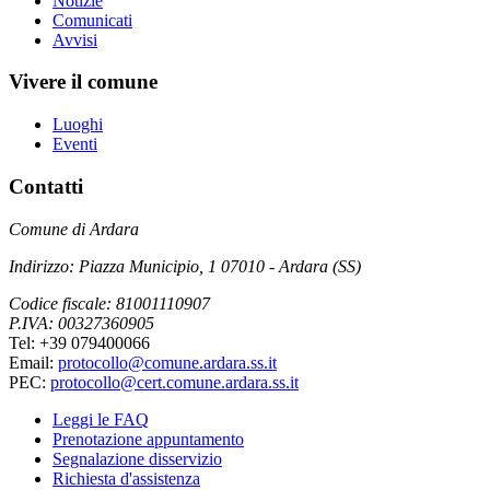
Notizie
Comunicati
Avvisi
Vivere il comune
Luoghi
Eventi
Contatti
Comune di Ardara
Indirizzo: Piazza Municipio, 1 07010 - Ardara (SS)
Codice fiscale: 81001110907
P.IVA: 00327360905
Tel: +39 079400066
Email:
protocollo@comune.ardara.ss.it
PEC:
protocollo@cert.comune.ardara.ss.it
Leggi le FAQ
Prenotazione appuntamento
Segnalazione disservizio
Richiesta d'assistenza