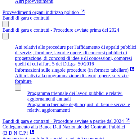
Altri provvedimenti
Provvedimenti organi indirizzo politico
Bandi di gara e contratti
Bandi di gara e contratti - Procedure avviate prima del 2024
Atti relativi alle procedure per l'affidamento di appalti pubblici
di servizi, forniture, lavori e opere, di concorsi pubblici di
progettazione, di concorsi di idee e di concessioni, compresi
quelli di cui all'art. 5 del D.Lgs. 50/2016
Informazioni sulle singole procedure (in formato tabellare)
Atti relativi alla programmazione di lavori, opere, servizi e
forniture
Programma triennale dei lavori pubblici e relativi
aggiornamenti annuali
Programma biennale degli acquisti di beni e servizi e
relativi aggiornamenti
Bandi di gara e contratti - Procedure avviate a partire dal 2024
Collegamento alla Banca Dati Nazionale dei Contratti Pubblici
(B.D.N.C.P.)
Sovvenzioni, contributi, sussidi, vantaggi economici