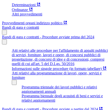
Determinazioni
Ordinanze
Altri provvedimenti
Provvedimenti organi indirizzo politico
Bandi di gara e contratti
Bandi di gara e contratti - Procedure avviate prima del 2024
Atti relativi alle procedure per l'affidamento di appalti pubblici
di servizi, forniture, lavori e opere, di concorsi pubblici di
progettazione, di concorsi di idee e di concessioni, compresi
quelli di cui all'art. 5 del D.Lgs. 50/2016
Informazioni sulle singole procedure (in formato tabellare)
Atti relativi alla programmazione di lavori, opere, servizi e
forniture
Programma triennale dei lavori pubblici e relativi
aggiornamenti annuali
Programma biennale degli acquisti di beni e servizi e
relativi aggiornamenti
Bandi di gara e contratti - Procedure avviate a partire dal 2024