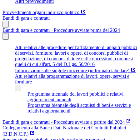
Altri provvedimenti
Provvedimenti organi indirizzo politico
Bandi di gara e contratti
Bandi di gara e contratti - Procedure avviate prima del 2024
Atti relativi alle procedure per l'affidamento di appalti pubblici
di servizi, forniture, lavori e opere, di concorsi pubblici di
progettazione, di concorsi di idee e di concessioni, compresi
quelli di cui all'art. 5 del D.Lgs. 50/2016
Informazioni sulle singole procedure (in formato tabellare)
Atti relativi alla programmazione di lavori, opere, servizi e
forniture
Programma triennale dei lavori pubblici e relativi
aggiornamenti annuali
Programma biennale degli acquisti di beni e servizi e
relativi aggiornamenti
Bandi di gara e contratti - Procedure avviate a partire dal 2024
Collegamento alla Banca Dati Nazionale dei Contratti Pubblici
(B.D.N.C.P.)
Sovvenzioni, contributi, sussidi, vantaggi economici