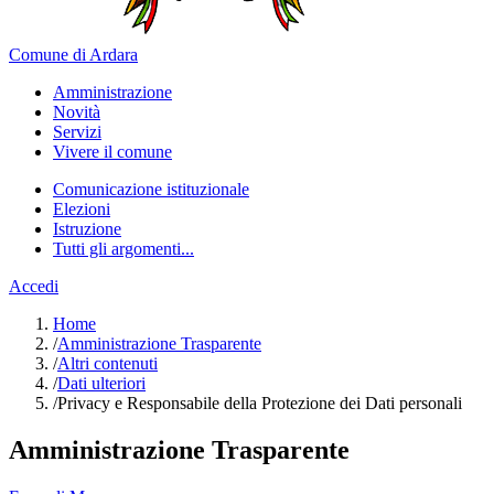
Comune di Ardara
Amministrazione
Novità
Servizi
Vivere il comune
Comunicazione istituzionale
Elezioni
Istruzione
Tutti gli argomenti...
Accedi
Home
/
Amministrazione Trasparente
/
Altri contenuti
/
Dati ulteriori
/
Privacy e Responsabile della Protezione dei Dati personali
Amministrazione Trasparente