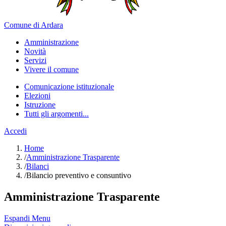
Comune di Ardara
Amministrazione
Novità
Servizi
Vivere il comune
Comunicazione istituzionale
Elezioni
Istruzione
Tutti gli argomenti...
Accedi
Home
/
Amministrazione Trasparente
/
Bilanci
/
Bilancio preventivo e consuntivo
Amministrazione Trasparente
Espandi Menu