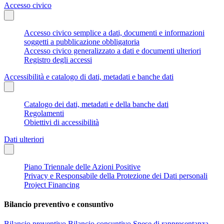
Accesso civico
Accesso civico semplice a dati, documenti e informazioni
soggetti a pubblicazione obbligatoria
Accesso civico generalizzato a dati e documenti ulteriori
Registro degli accessi
Accessibilità e catalogo di dati, metadati e banche dati
Catalogo dei dati, metadati e della banche dati
Regolamenti
Obiettivi di accessibilità
Dati ulteriori
Piano Triennale delle Azioni Positive
Privacy e Responsabile della Protezione dei Dati personali
Project Financing
Bilancio preventivo e consuntivo
Bilancio preventivo
Bilancio consuntivo
Spese di rappresentanza