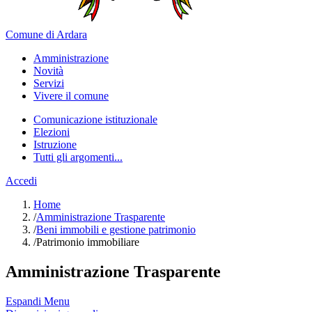
Comune di Ardara
Amministrazione
Novità
Servizi
Vivere il comune
Comunicazione istituzionale
Elezioni
Istruzione
Tutti gli argomenti...
Accedi
Home
/
Amministrazione Trasparente
/
Beni immobili e gestione patrimonio
/
Patrimonio immobiliare
Amministrazione Trasparente
Espandi Menu