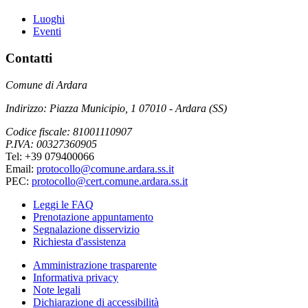
Luoghi
Eventi
Contatti
Comune di Ardara
Indirizzo: Piazza Municipio, 1 07010 - Ardara (SS)
Codice fiscale: 81001110907
P.IVA: 00327360905
Tel: +39 079400066
Email:
protocollo@comune.ardara.ss.it
PEC:
protocollo@cert.comune.ardara.ss.it
Leggi le FAQ
Prenotazione appuntamento
Segnalazione disservizio
Richiesta d'assistenza
Amministrazione trasparente
Informativa privacy
Note legali
Dichiarazione di accessibilità