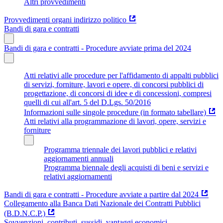
Altri provvedimenti
Provvedimenti organi indirizzo politico
Bandi di gara e contratti
Bandi di gara e contratti - Procedure avviate prima del 2024
Atti relativi alle procedure per l'affidamento di appalti pubblici
di servizi, forniture, lavori e opere, di concorsi pubblici di
progettazione, di concorsi di idee e di concessioni, compresi
quelli di cui all'art. 5 del D.Lgs. 50/2016
Informazioni sulle singole procedure (in formato tabellare)
Atti relativi alla programmazione di lavori, opere, servizi e
forniture
Programma triennale dei lavori pubblici e relativi
aggiornamenti annuali
Programma biennale degli acquisti di beni e servizi e
relativi aggiornamenti
Bandi di gara e contratti - Procedure avviate a partire dal 2024
Collegamento alla Banca Dati Nazionale dei Contratti Pubblici
(B.D.N.C.P.)
Sovvenzioni, contributi, sussidi, vantaggi economici