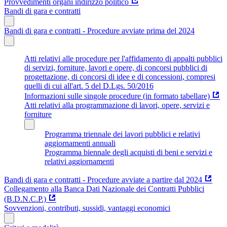
Provvedimenti organi indirizzo politico
Bandi di gara e contratti
Bandi di gara e contratti - Procedure avviate prima del 2024
Atti relativi alle procedure per l'affidamento di appalti pubblici
di servizi, forniture, lavori e opere, di concorsi pubblici di
progettazione, di concorsi di idee e di concessioni, compresi
quelli di cui all'art. 5 del D.Lgs. 50/2016
Informazioni sulle singole procedure (in formato tabellare)
Atti relativi alla programmazione di lavori, opere, servizi e
forniture
Programma triennale dei lavori pubblici e relativi
aggiornamenti annuali
Programma biennale degli acquisti di beni e servizi e
relativi aggiornamenti
Bandi di gara e contratti - Procedure avviate a partire dal 2024
Collegamento alla Banca Dati Nazionale dei Contratti Pubblici
(B.D.N.C.P.)
Sovvenzioni, contributi, sussidi, vantaggi economici