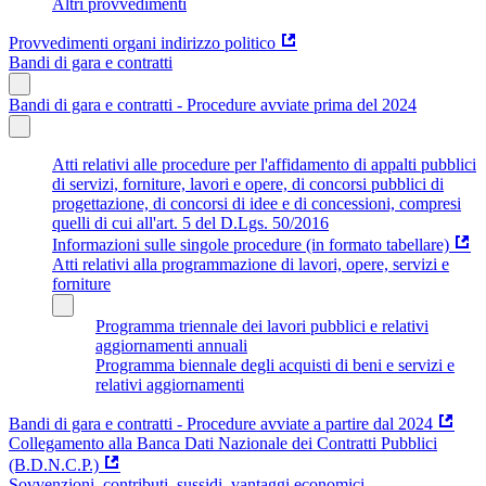
Altri provvedimenti
Provvedimenti organi indirizzo politico
Bandi di gara e contratti
Bandi di gara e contratti - Procedure avviate prima del 2024
Atti relativi alle procedure per l'affidamento di appalti pubblici
di servizi, forniture, lavori e opere, di concorsi pubblici di
progettazione, di concorsi di idee e di concessioni, compresi
quelli di cui all'art. 5 del D.Lgs. 50/2016
Informazioni sulle singole procedure (in formato tabellare)
Atti relativi alla programmazione di lavori, opere, servizi e
forniture
Programma triennale dei lavori pubblici e relativi
aggiornamenti annuali
Programma biennale degli acquisti di beni e servizi e
relativi aggiornamenti
Bandi di gara e contratti - Procedure avviate a partire dal 2024
Collegamento alla Banca Dati Nazionale dei Contratti Pubblici
(B.D.N.C.P.)
Sovvenzioni, contributi, sussidi, vantaggi economici