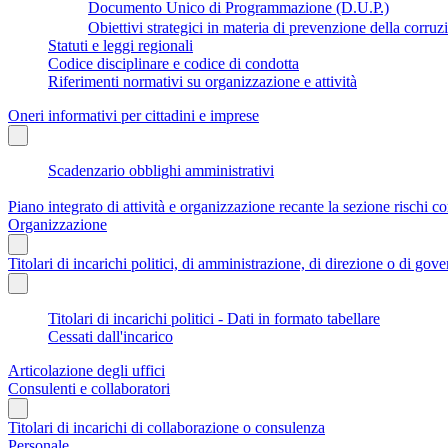
Documento Unico di Programmazione (D.U.P.)
Obiettivi strategici in materia di prevenzione della corruz
Statuti e leggi regionali
Codice disciplinare e codice di condotta
Riferimenti normativi su organizzazione e attività
Oneri informativi per cittadini e imprese
Scadenzario obblighi amministrativi
Piano integrato di attività e organizzazione recante la sezione rischi co
Organizzazione
Titolari di incarichi politici, di amministrazione, di direzione o di gov
Titolari di incarichi politici - Dati in formato tabellare
Cessati dall'incarico
Articolazione degli uffici
Consulenti e collaboratori
Titolari di incarichi di collaborazione o consulenza
Personale