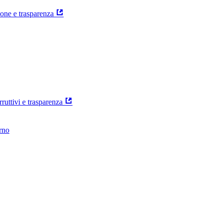
ione e trasparenza
rruttivi e trasparenza
erno