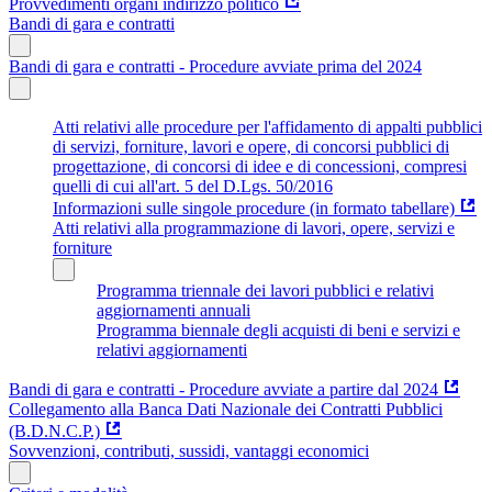
Provvedimenti organi indirizzo politico
Bandi di gara e contratti
Bandi di gara e contratti - Procedure avviate prima del 2024
Atti relativi alle procedure per l'affidamento di appalti pubblici
di servizi, forniture, lavori e opere, di concorsi pubblici di
progettazione, di concorsi di idee e di concessioni, compresi
quelli di cui all'art. 5 del D.Lgs. 50/2016
Informazioni sulle singole procedure (in formato tabellare)
Atti relativi alla programmazione di lavori, opere, servizi e
forniture
Programma triennale dei lavori pubblici e relativi
aggiornamenti annuali
Programma biennale degli acquisti di beni e servizi e
relativi aggiornamenti
Bandi di gara e contratti - Procedure avviate a partire dal 2024
Collegamento alla Banca Dati Nazionale dei Contratti Pubblici
(B.D.N.C.P.)
Sovvenzioni, contributi, sussidi, vantaggi economici