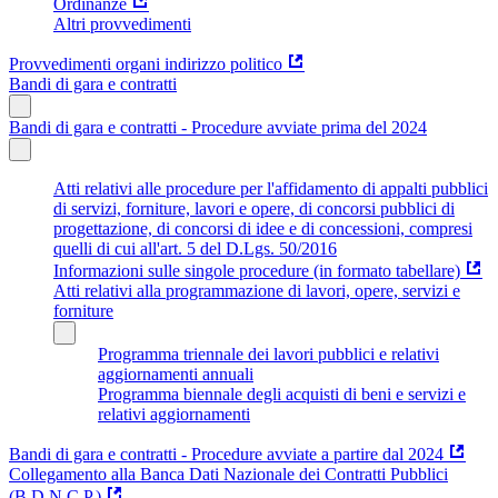
Ordinanze
Altri provvedimenti
Provvedimenti organi indirizzo politico
Bandi di gara e contratti
Bandi di gara e contratti - Procedure avviate prima del 2024
Atti relativi alle procedure per l'affidamento di appalti pubblici
di servizi, forniture, lavori e opere, di concorsi pubblici di
progettazione, di concorsi di idee e di concessioni, compresi
quelli di cui all'art. 5 del D.Lgs. 50/2016
Informazioni sulle singole procedure (in formato tabellare)
Atti relativi alla programmazione di lavori, opere, servizi e
forniture
Programma triennale dei lavori pubblici e relativi
aggiornamenti annuali
Programma biennale degli acquisti di beni e servizi e
relativi aggiornamenti
Bandi di gara e contratti - Procedure avviate a partire dal 2024
Collegamento alla Banca Dati Nazionale dei Contratti Pubblici
(B.D.N.C.P.)