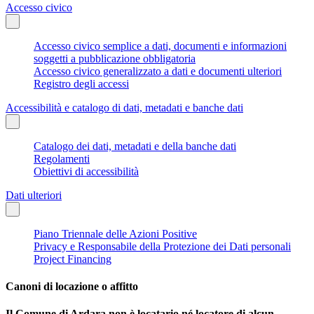
Accesso civico
Accesso civico semplice a dati, documenti e informazioni
soggetti a pubblicazione obbligatoria
Accesso civico generalizzato a dati e documenti ulteriori
Registro degli accessi
Accessibilità e catalogo di dati, metadati e banche dati
Catalogo dei dati, metadati e della banche dati
Regolamenti
Obiettivi di accessibilità
Dati ulteriori
Piano Triennale delle Azioni Positive
Privacy e Responsabile della Protezione dei Dati personali
Project Financing
Canoni di locazione o affitto
Il Comune di Ardara non è locatario né locatore di alcun