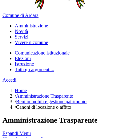
Comune di Ardara
Amministrazione
Novità
Servizi
Vivere il comune
Comunicazione istituzionale
Elezioni
Istruzione
Tutti gli argomenti...
Accedi
Home
/
Amministrazione Trasparente
/
Beni immobili e gestione patrimonio
/
Canoni di locazione o affitto
Amministrazione Trasparente
Espandi Menu