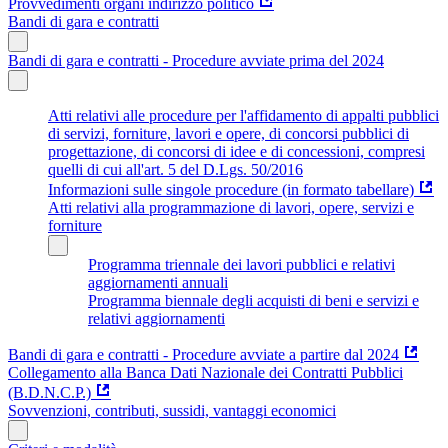
Provvedimenti organi indirizzo politico
Bandi di gara e contratti
Bandi di gara e contratti - Procedure avviate prima del 2024
Atti relativi alle procedure per l'affidamento di appalti pubblici
di servizi, forniture, lavori e opere, di concorsi pubblici di
progettazione, di concorsi di idee e di concessioni, compresi
quelli di cui all'art. 5 del D.Lgs. 50/2016
Informazioni sulle singole procedure (in formato tabellare)
Atti relativi alla programmazione di lavori, opere, servizi e
forniture
Programma triennale dei lavori pubblici e relativi
aggiornamenti annuali
Programma biennale degli acquisti di beni e servizi e
relativi aggiornamenti
Bandi di gara e contratti - Procedure avviate a partire dal 2024
Collegamento alla Banca Dati Nazionale dei Contratti Pubblici
(B.D.N.C.P.)
Sovvenzioni, contributi, sussidi, vantaggi economici