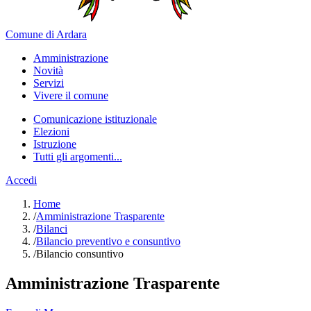
Comune di Ardara
Amministrazione
Novità
Servizi
Vivere il comune
Comunicazione istituzionale
Elezioni
Istruzione
Tutti gli argomenti...
Accedi
Home
/
Amministrazione Trasparente
/
Bilanci
/
Bilancio preventivo e consuntivo
/
Bilancio consuntivo
Amministrazione Trasparente