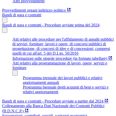
Altri provvedimenti
Provvedimenti organi indirizzo politico
Bandi di gara e contratti
Bandi di gara e contratti - Procedure avviate prima del 2024
Atti relativi alle procedure per l'affidamento di appalti pubblici
di servizi, forniture, lavori e opere, di concorsi pubblici di
progettazione, di concorsi di idee e di concessioni, compresi
quelli di cui all'art. 5 del D.Lgs. 50/2016
Informazioni sulle singole procedure (in formato tabellare)
Atti relativi alla programmazione di lavori, opere, servizi e
forniture
Programma triennale dei lavori pubblici e relativi
aggiornamenti annuali
Programma biennale degli acquisti di beni e servizi e
relativi aggiornamenti
Bandi di gara e contratti - Procedure avviate a partire dal 2024
Collegamento alla Banca Dati Nazionale dei Contratti Pubblici
(B.D.N.C.P.)
Sovvenzioni, contributi, sussidi, vantaggi economici