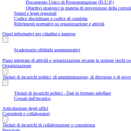
Documento Unico di Programmazione (D.U.P.)
Obiettivi strategici in materia di prevenzione della corruz
Statuti e leggi regionali
Codice disciplinare e codice di condotta
Riferimenti normativi su organizzazione e attività
Oneri informativi per cittadini e imprese
Scadenzario obblighi amministrativi
Piano integrato di attività e organizzazione recante la sezione rischi co
Organizzazione
Titolari di incarichi politici, di amministrazione, di direzione o di gov
Titolari di incarichi politici - Dati in formato tabellare
Cessati dall'incarico
Articolazione degli uffici
Consulenti e collaboratori
Titolari di incarichi di collaborazione o consulenza
Personale