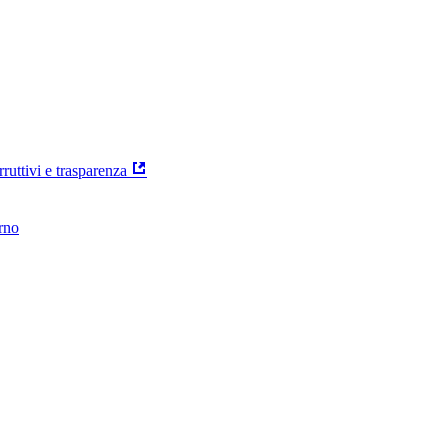
rruttivi e trasparenza
erno