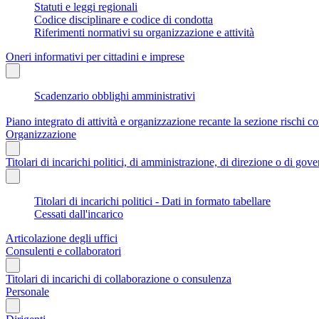
Statuti e leggi regionali
Codice disciplinare e codice di condotta
Riferimenti normativi su organizzazione e attività
Oneri informativi per cittadini e imprese
Scadenzario obblighi amministrativi
Piano integrato di attività e organizzazione recante la sezione rischi co
Organizzazione
Titolari di incarichi politici, di amministrazione, di direzione o di gov
Titolari di incarichi politici - Dati in formato tabellare
Cessati dall'incarico
Articolazione degli uffici
Consulenti e collaboratori
Titolari di incarichi di collaborazione o consulenza
Personale