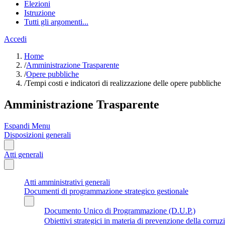
Elezioni
Istruzione
Tutti gli argomenti...
Accedi
Home
/
Amministrazione Trasparente
/
Opere pubbliche
/
Tempi costi e indicatori di realizzazione delle opere pubbliche
Amministrazione Trasparente
Espandi Menu
Disposizioni generali
Atti generali
Atti amministrativi generali
Documenti di programmazione strategico gestionale
Documento Unico di Programmazione (D.U.P.)
Obiettivi strategici in materia di prevenzione della corruz