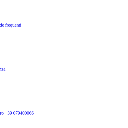
de frequenti
enza
ero +39 079400066