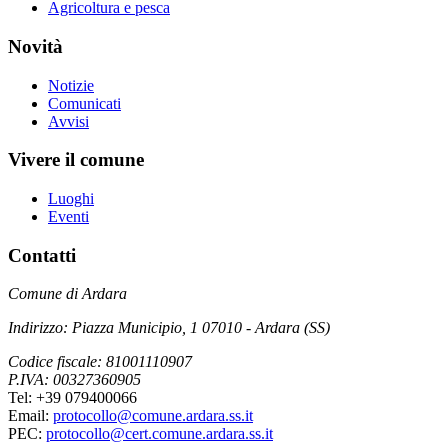
Agricoltura e pesca
Novità
Notizie
Comunicati
Avvisi
Vivere il comune
Luoghi
Eventi
Contatti
Comune di Ardara
Indirizzo: Piazza Municipio, 1 07010 - Ardara (SS)
Codice fiscale: 81001110907
P.IVA: 00327360905
Tel: +39 079400066
Email:
protocollo@comune.ardara.ss.it
PEC:
protocollo@cert.comune.ardara.ss.it