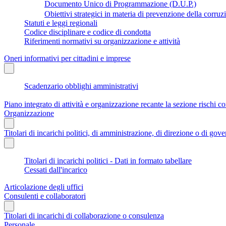
Documento Unico di Programmazione (D.U.P.)
Obiettivi strategici in materia di prevenzione della corruz
Statuti e leggi regionali
Codice disciplinare e codice di condotta
Riferimenti normativi su organizzazione e attività
Oneri informativi per cittadini e imprese
Scadenzario obblighi amministrativi
Piano integrato di attività e organizzazione recante la sezione rischi co
Organizzazione
Titolari di incarichi politici, di amministrazione, di direzione o di gov
Titolari di incarichi politici - Dati in formato tabellare
Cessati dall'incarico
Articolazione degli uffici
Consulenti e collaboratori
Titolari di incarichi di collaborazione o consulenza
Personale