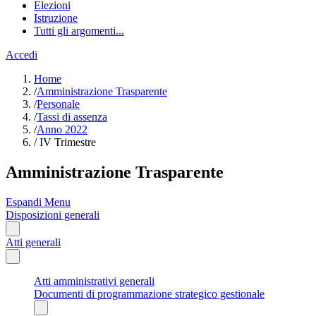
Elezioni
Istruzione
Tutti gli argomenti...
Accedi
Home
/
Amministrazione Trasparente
/
Personale
/
Tassi di assenza
/
Anno 2022
/
IV Trimestre
Amministrazione Trasparente
Espandi Menu
Disposizioni generali
Atti generali
Atti amministrativi generali
Documenti di programmazione strategico gestionale