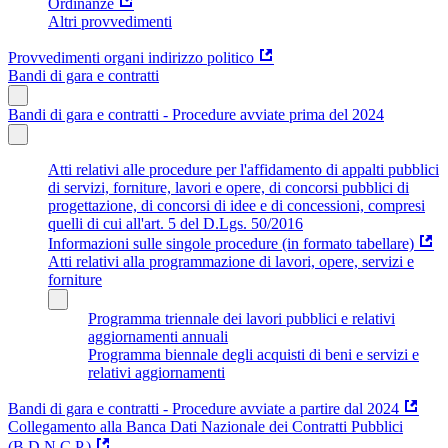
Ordinanze
Altri provvedimenti
Provvedimenti organi indirizzo politico
Bandi di gara e contratti
Bandi di gara e contratti - Procedure avviate prima del 2024
Atti relativi alle procedure per l'affidamento di appalti pubblici
di servizi, forniture, lavori e opere, di concorsi pubblici di
progettazione, di concorsi di idee e di concessioni, compresi
quelli di cui all'art. 5 del D.Lgs. 50/2016
Informazioni sulle singole procedure (in formato tabellare)
Atti relativi alla programmazione di lavori, opere, servizi e
forniture
Programma triennale dei lavori pubblici e relativi
aggiornamenti annuali
Programma biennale degli acquisti di beni e servizi e
relativi aggiornamenti
Bandi di gara e contratti - Procedure avviate a partire dal 2024
Collegamento alla Banca Dati Nazionale dei Contratti Pubblici
(B.D.N.C.P.)