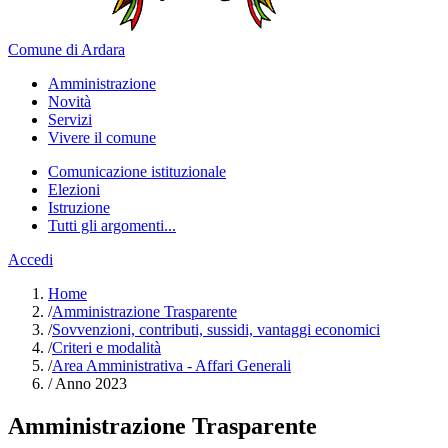
Comune di Ardara
Amministrazione
Novità
Servizi
Vivere il comune
Comunicazione istituzionale
Elezioni
Istruzione
Tutti gli argomenti...
Accedi
Home
/
Amministrazione Trasparente
/
Sovvenzioni, contributi, sussidi, vantaggi economici
/
Criteri e modalità
/
Area Amministrativa - Affari Generali
/
Anno 2023
Amministrazione Trasparente