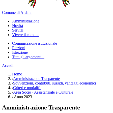
Comune di Ardara
Amministrazione
Novità
Servizi
Vivere il comune
Comunicazione istituzionale
Elezioni
Istruzione
Tutti gli argomenti...
Accedi
Home
/
Amministrazione Trasparente
/
Sovvenzioni, contributi, sussidi, vantaggi economici
/
Criteri e modalità
/
Area Socio - Assistenziale e Culturale
/
Anno 2023
Amministrazione Trasparente