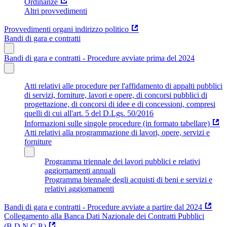
Ordinanze
Altri provvedimenti
Provvedimenti organi indirizzo politico
Bandi di gara e contratti
Bandi di gara e contratti - Procedure avviate prima del 2024
Atti relativi alle procedure per l'affidamento di appalti pubblici
di servizi, forniture, lavori e opere, di concorsi pubblici di
progettazione, di concorsi di idee e di concessioni, compresi
quelli di cui all'art. 5 del D.Lgs. 50/2016
Informazioni sulle singole procedure (in formato tabellare)
Atti relativi alla programmazione di lavori, opere, servizi e
forniture
Programma triennale dei lavori pubblici e relativi
aggiornamenti annuali
Programma biennale degli acquisti di beni e servizi e
relativi aggiornamenti
Bandi di gara e contratti - Procedure avviate a partire dal 2024
Collegamento alla Banca Dati Nazionale dei Contratti Pubblici
(B.D.N.C.P.)