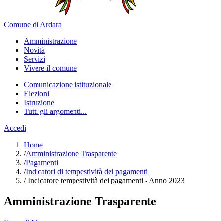
Comune di Ardara
Amministrazione
Novità
Servizi
Vivere il comune
Comunicazione istituzionale
Elezioni
Istruzione
Tutti gli argomenti...
Accedi
Home
/
Amministrazione Trasparente
/
Pagamenti
/
Indicatori di tempestività dei pagamenti
/
Indicatore tempestività dei pagamenti - Anno 2023
Amministrazione Trasparente