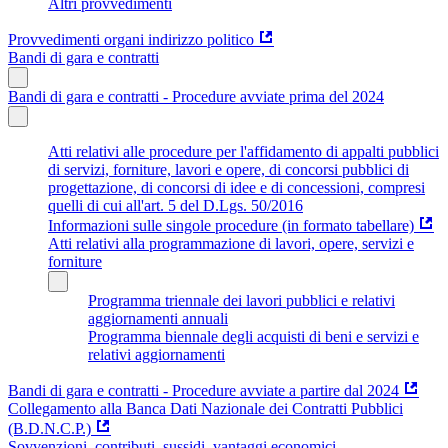
Altri provvedimenti
Provvedimenti organi indirizzo politico
Bandi di gara e contratti
Bandi di gara e contratti - Procedure avviate prima del 2024
Atti relativi alle procedure per l'affidamento di appalti pubblici
di servizi, forniture, lavori e opere, di concorsi pubblici di
progettazione, di concorsi di idee e di concessioni, compresi
quelli di cui all'art. 5 del D.Lgs. 50/2016
Informazioni sulle singole procedure (in formato tabellare)
Atti relativi alla programmazione di lavori, opere, servizi e
forniture
Programma triennale dei lavori pubblici e relativi
aggiornamenti annuali
Programma biennale degli acquisti di beni e servizi e
relativi aggiornamenti
Bandi di gara e contratti - Procedure avviate a partire dal 2024
Collegamento alla Banca Dati Nazionale dei Contratti Pubblici
(B.D.N.C.P.)
Sovvenzioni, contributi, sussidi, vantaggi economici