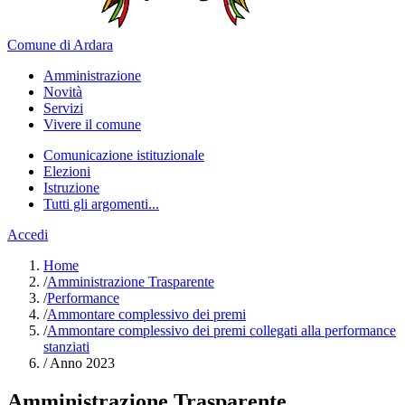
Comune di Ardara
Amministrazione
Novità
Servizi
Vivere il comune
Comunicazione istituzionale
Elezioni
Istruzione
Tutti gli argomenti...
Accedi
Home
/
Amministrazione Trasparente
/
Performance
/
Ammontare complessivo dei premi
/
Ammontare complessivo dei premi collegati alla performance
stanziati
/
Anno 2023
Amministrazione Trasparente