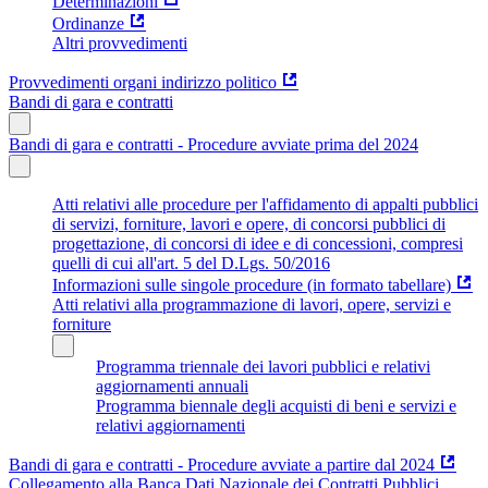
Determinazioni
Ordinanze
Altri provvedimenti
Provvedimenti organi indirizzo politico
Bandi di gara e contratti
Bandi di gara e contratti - Procedure avviate prima del 2024
Atti relativi alle procedure per l'affidamento di appalti pubblici
di servizi, forniture, lavori e opere, di concorsi pubblici di
progettazione, di concorsi di idee e di concessioni, compresi
quelli di cui all'art. 5 del D.Lgs. 50/2016
Informazioni sulle singole procedure (in formato tabellare)
Atti relativi alla programmazione di lavori, opere, servizi e
forniture
Programma triennale dei lavori pubblici e relativi
aggiornamenti annuali
Programma biennale degli acquisti di beni e servizi e
relativi aggiornamenti
Bandi di gara e contratti - Procedure avviate a partire dal 2024
Collegamento alla Banca Dati Nazionale dei Contratti Pubblici