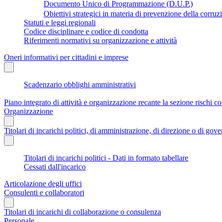
Documento Unico di Programmazione (D.U.P.)
Obiettivi strategici in materia di prevenzione della corruz
Statuti e leggi regionali
Codice disciplinare e codice di condotta
Riferimenti normativi su organizzazione e attività
Oneri informativi per cittadini e imprese
Scadenzario obblighi amministrativi
Piano integrato di attività e organizzazione recante la sezione rischi co
Organizzazione
Titolari di incarichi politici, di amministrazione, di direzione o di gov
Titolari di incarichi politici - Dati in formato tabellare
Cessati dall'incarico
Articolazione degli uffici
Consulenti e collaboratori
Titolari di incarichi di collaborazione o consulenza
Personale