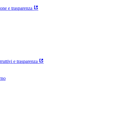
ione e trasparenza
rruttivi e trasparenza
erno