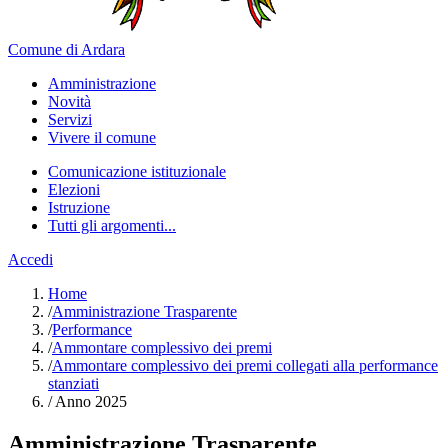
Comune di Ardara
Amministrazione
Novità
Servizi
Vivere il comune
Comunicazione istituzionale
Elezioni
Istruzione
Tutti gli argomenti...
Accedi
Home
/
Amministrazione Trasparente
/
Performance
/
Ammontare complessivo dei premi
/
Ammontare complessivo dei premi collegati alla performance
stanziati
/
Anno 2025
Amministrazione Trasparente