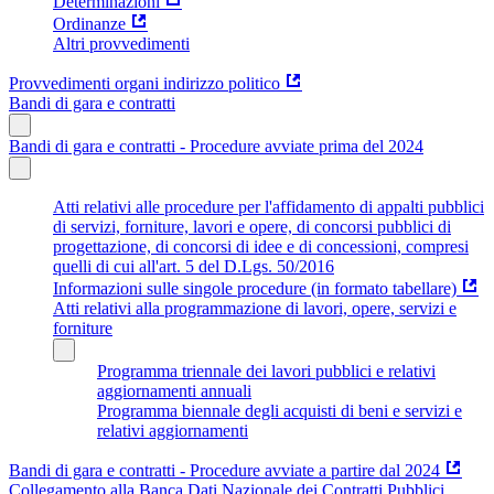
Determinazioni
Ordinanze
Altri provvedimenti
Provvedimenti organi indirizzo politico
Bandi di gara e contratti
Bandi di gara e contratti - Procedure avviate prima del 2024
Atti relativi alle procedure per l'affidamento di appalti pubblici
di servizi, forniture, lavori e opere, di concorsi pubblici di
progettazione, di concorsi di idee e di concessioni, compresi
quelli di cui all'art. 5 del D.Lgs. 50/2016
Informazioni sulle singole procedure (in formato tabellare)
Atti relativi alla programmazione di lavori, opere, servizi e
forniture
Programma triennale dei lavori pubblici e relativi
aggiornamenti annuali
Programma biennale degli acquisti di beni e servizi e
relativi aggiornamenti
Bandi di gara e contratti - Procedure avviate a partire dal 2024
Collegamento alla Banca Dati Nazionale dei Contratti Pubblici