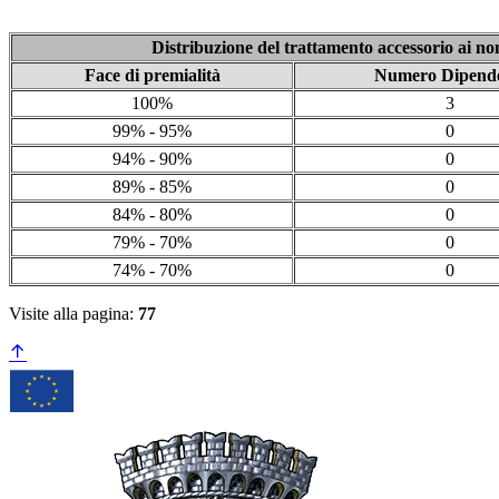
Distribuzione del trattamento accessorio ai non
Face di premialità
Numero Dipende
100%
3
99% - 95%
0
94% - 90%
0
89% - 85%
0
84% - 80%
0
79% - 70%
0
74% - 70%
0
Visite alla pagina:
77