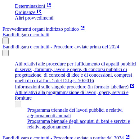
Determinazioni
Ordinanze
Altri provvedimenti
Provvedimenti organi indirizzo politico
Bandi di gara e contratti
Bandi di gara e contratti - Procedure avviate prima del 2024
Atti relativi alle procedure per l'affidamento di appalti pubblici
di servizi, forniture, lavori e opere, di concorsi pubblici di
progettazione, di concorsi di idee e di concessioni, compresi
quelli di cui all'art. 5 del D.Lgs. 50/2016
Informazioni sulle singole procedure (in formato tabellare)
Atti relativi alla programmazione di lavori, opere, servizi e
forniture
Programma triennale dei lavori pubblici e relativi
aggiornamenti annuali
Programma biennale degli acquisti di beni e servizi e
relativi aggiornamenti
Bandi di gara e contratti - Procedure avviate a partire dal 2024