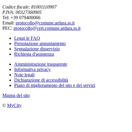
Codice fiscale: 81001110907
P.IVA: 00327360905
Tel: +39 079400066
Email:
protocollo@comune.ardara.ss.it
PEC:
protocollo@cert.comune.ardara.ss.it
Leggi le FAQ
Prenotazione appuntamento
Segnalazione disservizio
Richiesta d'assistenza
Amministrazione trasparente
Informativa privacy
Note legali
Dichiarazione di accessibilità
Piano di miglioramento del sito e dei servizi
Mappa del sito
©
MyCity