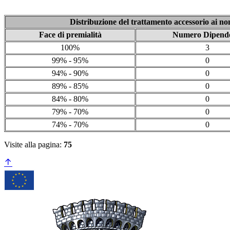
Distribuzione del trattamento accessorio ai non
Face di premialità
Numero Dipende
100%
3
99% - 95%
0
94% - 90%
0
89% - 85%
0
84% - 80%
0
79% - 70%
0
74% - 70%
0
Visite alla pagina:
75