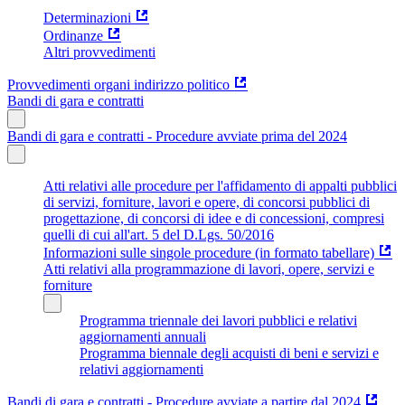
Determinazioni
Ordinanze
Altri provvedimenti
Provvedimenti organi indirizzo politico
Bandi di gara e contratti
Bandi di gara e contratti - Procedure avviate prima del 2024
Atti relativi alle procedure per l'affidamento di appalti pubblici
di servizi, forniture, lavori e opere, di concorsi pubblici di
progettazione, di concorsi di idee e di concessioni, compresi
quelli di cui all'art. 5 del D.Lgs. 50/2016
Informazioni sulle singole procedure (in formato tabellare)
Atti relativi alla programmazione di lavori, opere, servizi e
forniture
Programma triennale dei lavori pubblici e relativi
aggiornamenti annuali
Programma biennale degli acquisti di beni e servizi e
relativi aggiornamenti
Bandi di gara e contratti - Procedure avviate a partire dal 2024