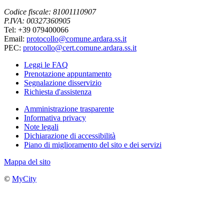
Codice fiscale: 81001110907
P.IVA: 00327360905
Tel: +39 079400066
Email:
protocollo@comune.ardara.ss.it
PEC:
protocollo@cert.comune.ardara.ss.it
Leggi le FAQ
Prenotazione appuntamento
Segnalazione disservizio
Richiesta d'assistenza
Amministrazione trasparente
Informativa privacy
Note legali
Dichiarazione di accessibilità
Piano di miglioramento del sito e dei servizi
Mappa del sito
©
MyCity