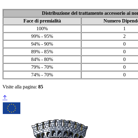
Distribuzione del trattamento accessorio ai non
Face di premialità
Numero Dipende
100%
1
99% - 95%
2
94% - 90%
0
89% - 85%
0
84% - 80%
0
79% - 70%
0
74% - 70%
0
Visite alla pagina:
85