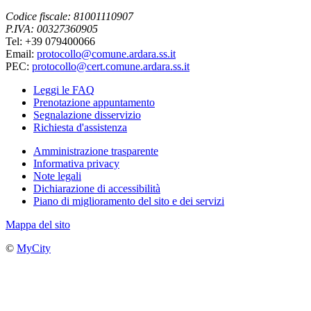
Codice fiscale: 81001110907
P.IVA: 00327360905
Tel: +39 079400066
Email:
protocollo@comune.ardara.ss.it
PEC:
protocollo@cert.comune.ardara.ss.it
Leggi le FAQ
Prenotazione appuntamento
Segnalazione disservizio
Richiesta d'assistenza
Amministrazione trasparente
Informativa privacy
Note legali
Dichiarazione di accessibilità
Piano di miglioramento del sito e dei servizi
Mappa del sito
©
MyCity