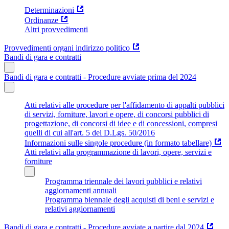
Determinazioni
Ordinanze
Altri provvedimenti
Provvedimenti organi indirizzo politico
Bandi di gara e contratti
Bandi di gara e contratti - Procedure avviate prima del 2024
Atti relativi alle procedure per l'affidamento di appalti pubblici
di servizi, forniture, lavori e opere, di concorsi pubblici di
progettazione, di concorsi di idee e di concessioni, compresi
quelli di cui all'art. 5 del D.Lgs. 50/2016
Informazioni sulle singole procedure (in formato tabellare)
Atti relativi alla programmazione di lavori, opere, servizi e
forniture
Programma triennale dei lavori pubblici e relativi
aggiornamenti annuali
Programma biennale degli acquisti di beni e servizi e
relativi aggiornamenti
Bandi di gara e contratti - Procedure avviate a partire dal 2024