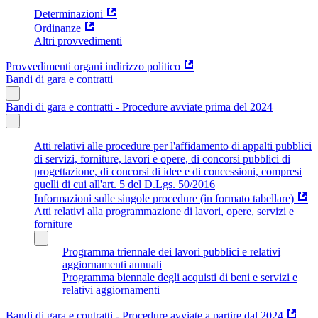
Determinazioni
Ordinanze
Altri provvedimenti
Provvedimenti organi indirizzo politico
Bandi di gara e contratti
Bandi di gara e contratti - Procedure avviate prima del 2024
Atti relativi alle procedure per l'affidamento di appalti pubblici
di servizi, forniture, lavori e opere, di concorsi pubblici di
progettazione, di concorsi di idee e di concessioni, compresi
quelli di cui all'art. 5 del D.Lgs. 50/2016
Informazioni sulle singole procedure (in formato tabellare)
Atti relativi alla programmazione di lavori, opere, servizi e
forniture
Programma triennale dei lavori pubblici e relativi
aggiornamenti annuali
Programma biennale degli acquisti di beni e servizi e
relativi aggiornamenti
Bandi di gara e contratti - Procedure avviate a partire dal 2024