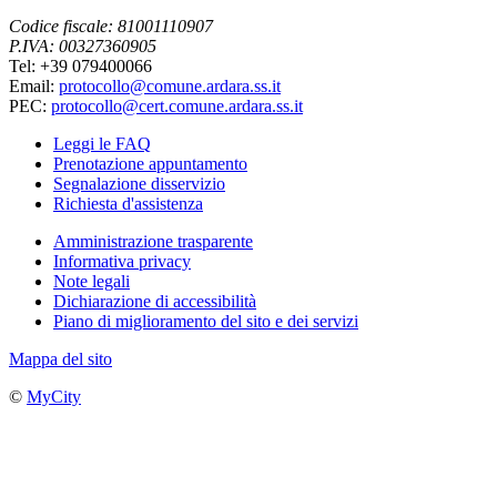
Codice fiscale: 81001110907
P.IVA: 00327360905
Tel: +39 079400066
Email:
protocollo@comune.ardara.ss.it
PEC:
protocollo@cert.comune.ardara.ss.it
Leggi le FAQ
Prenotazione appuntamento
Segnalazione disservizio
Richiesta d'assistenza
Amministrazione trasparente
Informativa privacy
Note legali
Dichiarazione di accessibilità
Piano di miglioramento del sito e dei servizi
Mappa del sito
©
MyCity