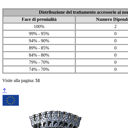
Distribuzione del trattamento accessorio ai non
Face di premialità
Numero Dipende
100%
2
99% - 95%
0
94% - 90%
0
89% - 85%
0
84% - 80%
0
79% - 70%
0
74% - 70%
0
Visite alla pagina:
51