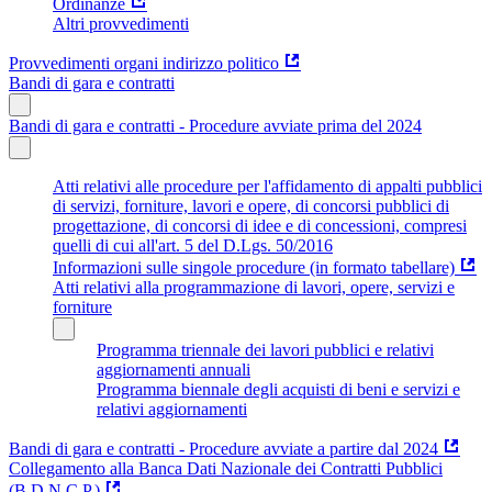
Ordinanze
Altri provvedimenti
Provvedimenti organi indirizzo politico
Bandi di gara e contratti
Bandi di gara e contratti - Procedure avviate prima del 2024
Atti relativi alle procedure per l'affidamento di appalti pubblici
di servizi, forniture, lavori e opere, di concorsi pubblici di
progettazione, di concorsi di idee e di concessioni, compresi
quelli di cui all'art. 5 del D.Lgs. 50/2016
Informazioni sulle singole procedure (in formato tabellare)
Atti relativi alla programmazione di lavori, opere, servizi e
forniture
Programma triennale dei lavori pubblici e relativi
aggiornamenti annuali
Programma biennale degli acquisti di beni e servizi e
relativi aggiornamenti
Bandi di gara e contratti - Procedure avviate a partire dal 2024
Collegamento alla Banca Dati Nazionale dei Contratti Pubblici
(B.D.N.C.P.)