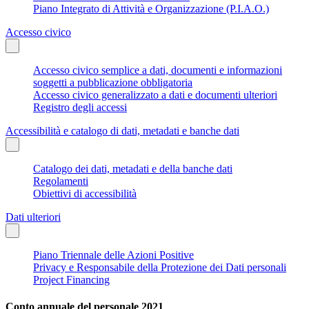
Piano Integrato di Attività e Organizzazione (P.I.A.O.)
Accesso civico
Accesso civico semplice a dati, documenti e informazioni
soggetti a pubblicazione obbligatoria
Accesso civico generalizzato a dati e documenti ulteriori
Registro degli accessi
Accessibilità e catalogo di dati, metadati e banche dati
Catalogo dei dati, metadati e della banche dati
Regolamenti
Obiettivi di accessibilità
Dati ulteriori
Piano Triennale delle Azioni Positive
Privacy e Responsabile della Protezione dei Dati personali
Project Financing
Conto annuale del personale 2021