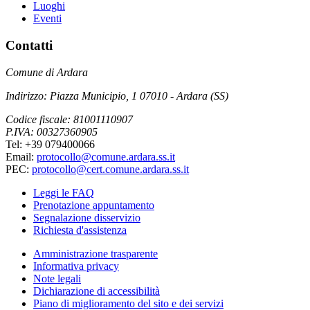
Luoghi
Eventi
Contatti
Comune di Ardara
Indirizzo: Piazza Municipio, 1 07010 - Ardara (SS)
Codice fiscale: 81001110907
P.IVA: 00327360905
Tel: +39 079400066
Email:
protocollo@comune.ardara.ss.it
PEC:
protocollo@cert.comune.ardara.ss.it
Leggi le FAQ
Prenotazione appuntamento
Segnalazione disservizio
Richiesta d'assistenza
Amministrazione trasparente
Informativa privacy
Note legali
Dichiarazione di accessibilità
Piano di miglioramento del sito e dei servizi