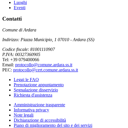
Luoghi
Eventi
Contatti
Comune di Ardara
Indirizzo: Piazza Municipio, 1 07010 - Ardara (SS)
Codice fiscale: 81001110907
P.IVA: 00327360905
Tel: +39 079400066
Email:
protocollo@comune.ardara.ss.it
PEC:
protocollo@cert.comune.ardara.ss.it
Leggi le FAQ
Prenotazione appuntamento
Segnalazione disservizio
Richiesta d'assistenza
Amministrazione trasparente
Informativa privacy
Note legali
Dichiarazione di accessibilità
Piano di miglioramento del sito e dei servizi