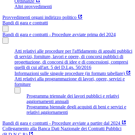
Ordinanze
Altri provvedimenti
Provvedimenti organi indirizzo politico
Bandi di gara e contratti
Bandi di gara e contratti - Procedure avviate prima del 2024
Atti relativi alle procedure per l'affidamento di appalti pubblici
di servizi, forniture, lavori e opere, di concorsi pubblici di
progettazione, di concorsi di idee e di concessioni, compresi
quelli di cui all'art. 5 del D.Lgs. 50/2016
Informazioni sulle singole procedure (in formato tabellare)
Atti relativi alla programmazione di lavori, opere, servizi e
forniture
Programma triennale dei lavori pubblici e relativi
aggiornamenti annuali
Programma biennale degli acquisti di beni e servizi e
relativi aggiornamenti
Bandi di gara e contratti - Procedure avviate a partire dal 2024
Collegamento alla Banca Dati Nazionale dei Contratti Pubblici
(B.D.N.C.P.)