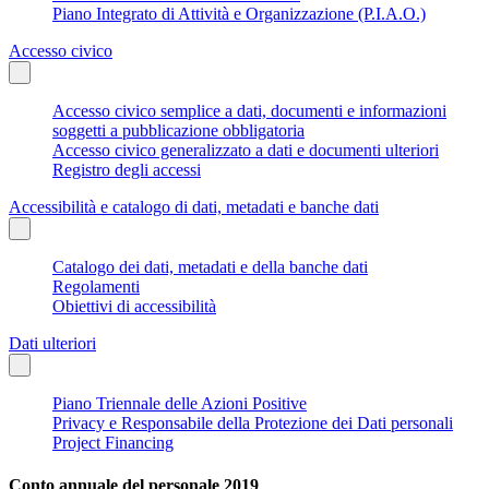
Piano Integrato di Attività e Organizzazione (P.I.A.O.)
Accesso civico
Accesso civico semplice a dati, documenti e informazioni
soggetti a pubblicazione obbligatoria
Accesso civico generalizzato a dati e documenti ulteriori
Registro degli accessi
Accessibilità e catalogo di dati, metadati e banche dati
Catalogo dei dati, metadati e della banche dati
Regolamenti
Obiettivi di accessibilità
Dati ulteriori
Piano Triennale delle Azioni Positive
Privacy e Responsabile della Protezione dei Dati personali
Project Financing
Conto annuale del personale 2019