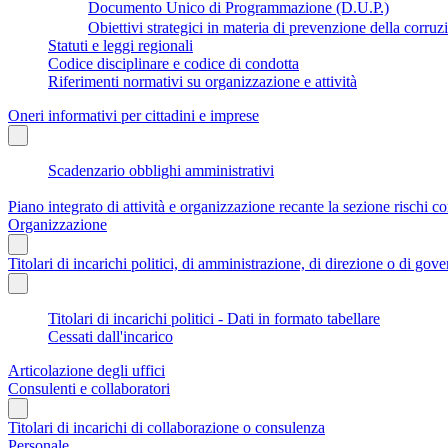
Documento Unico di Programmazione (D.U.P.)
Obiettivi strategici in materia di prevenzione della corruz
Statuti e leggi regionali
Codice disciplinare e codice di condotta
Riferimenti normativi su organizzazione e attività
Oneri informativi per cittadini e imprese
Scadenzario obblighi amministrativi
Piano integrato di attività e organizzazione recante la sezione rischi co
Organizzazione
Titolari di incarichi politici, di amministrazione, di direzione o di gov
Titolari di incarichi politici - Dati in formato tabellare
Cessati dall'incarico
Articolazione degli uffici
Consulenti e collaboratori
Titolari di incarichi di collaborazione o consulenza
Personale