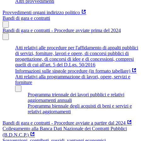
Altri provvedimenti
Provvedimenti organi indirizzo politico
Bandi di gara e contratti
Bandi di gara e contratti - Procedure avviate prima del 2024
Atti relativi alle procedure per l'affidamento di appalti pubblici
di servizi, forniture, lavori e opere, di concorsi pubblici di
progettazione, di concorsi di idee e di concessioni, compresi
quelli di cui all'art. 5 del D.Lgs. 50/2016
Informazioni sulle singole procedure (in formato tabellare)
Atti relativi alla programmazione di lavori, opere, servizi e
forniture
Programma triennale dei lavori pubblici e relativi
aggiornamenti annuali
Programma biennale degli acquisti di beni e servizi e
relativi aggiornamenti
Bandi di gara e contratti - Procedure avviate a partire dal 2024
Collegamento alla Banca Dati Nazionale dei Contratti Pubblici
(B.D.N.C.P.)
Sovvenzioni, contributi, sussidi, vantaggi economici