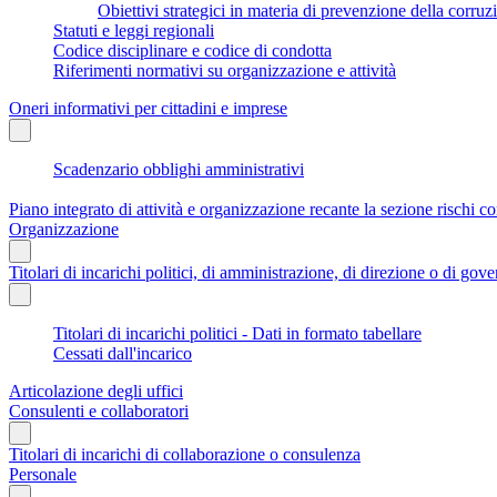
Obiettivi strategici in materia di prevenzione della corruz
Statuti e leggi regionali
Codice disciplinare e codice di condotta
Riferimenti normativi su organizzazione e attività
Oneri informativi per cittadini e imprese
Scadenzario obblighi amministrativi
Piano integrato di attività e organizzazione recante la sezione rischi co
Organizzazione
Titolari di incarichi politici, di amministrazione, di direzione o di gov
Titolari di incarichi politici - Dati in formato tabellare
Cessati dall'incarico
Articolazione degli uffici
Consulenti e collaboratori
Titolari di incarichi di collaborazione o consulenza
Personale