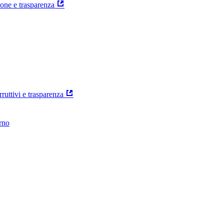
ione e trasparenza
rruttivi e trasparenza
erno